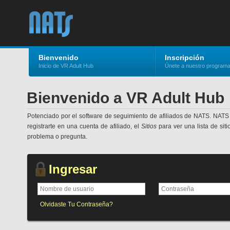
Bienvenido
Inscripción
Inicio de VR Adult Hub
Únete a nuestro program
Bienvenido a VR Adult Hub
Potenciado por el software de seguimiento de afiliados de NATS. NATS
registrarte en una cuenta de afiliado, el
Sitios
para ver una lista de sit
problema o pregunta.
Ingresar
Olvidaste Tu Contraseña?