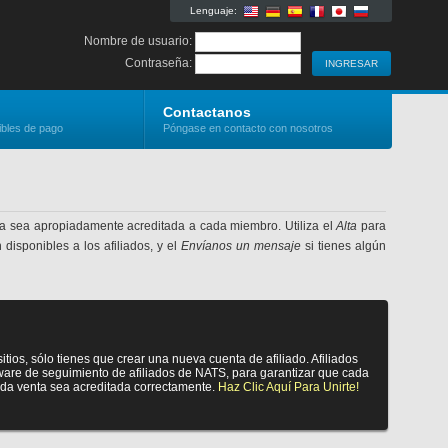
Lenguaje:
Nombre de usuario:
Contraseña:
Contactanos
ibles de pago
Póngase en contacto con nosotros
ta sea apropiadamente acreditada a cada miembro. Utiliza el
Alta
para
disponibles a los afiliados, y el
Envíanos un mensaje
si tienes algún
tios, sólo tienes que crear una nueva cuenta de afiliado. Afiliados
tware de seguimiento de afiliados de NATS, para garantizar que cada
ada venta sea acreditada correctamente.
Haz Clic Aquí Para Unirte!