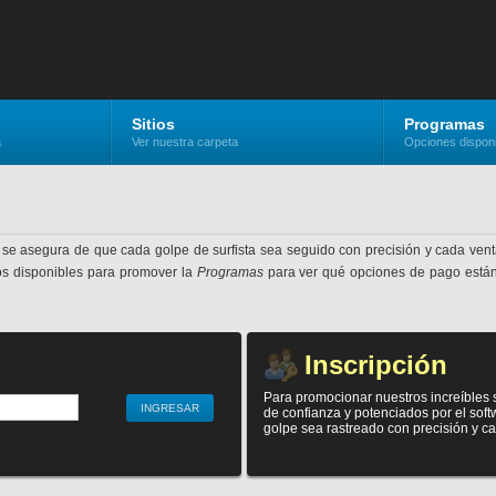
Sitios
Programas
a
Ver nuestra carpeta
Opciones dispon
 se asegura de que cada golpe de surfista sea seguido con precisión y cada ven
ios disponibles para promover la
Programas
para ver qué opciones de pago están 
Inscripción
Para promocionar nuestros increíbles si
de confianza y potenciados por el sof
golpe sea rastreado con precisión y c