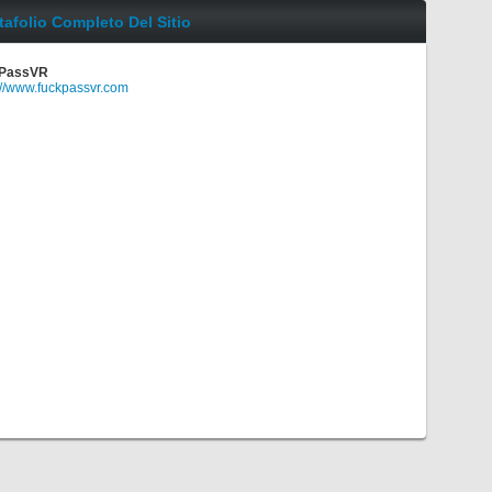
tafolio Completo Del Sitio
PassVR
://www.fuckpassvr.com